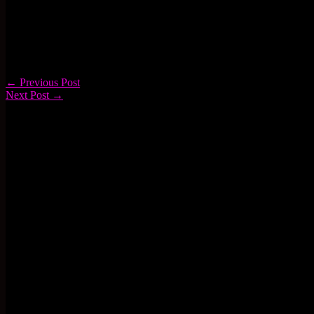
Prediksi Pasaran Selalu di Update Setiap Hari Setelah Keluaran dan j
kami untuk prediksi lainnya. Prediksi Cambodia – Prediksi Sydney –
Singapore – Prediksi China – Prediksi Taiwan
← Previous Post
Next Post →