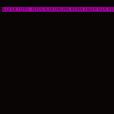
BAZAR TOTO - SITUS JUDI ONLINE RESMI AMAN DAN T