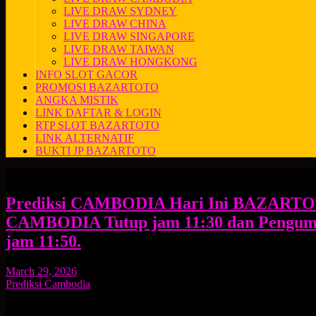
LIVE DRAW SYDNEY
LIVE DRAW CHINA
LIVE DRAW SINGAPORE
LIVE DRAW TAIWAN
LIVE DRAW HONGKONG
INFO SLOT GACOR
PROMOSI BAZARTOTO
ANGKA MISTIK
LINK DAFTAR & LOGIN
RTP SLOT BAZARTOTO
LINK ALTERNATIF
BUKTI JP BAZARTOTO
Prediksi CAMBODIA Hari Ini BAZARTO
CAMBODIA Tutup jam 11:30 dan Pengu
jam 11:50.
March 29, 2026
Prediksi Cambodia