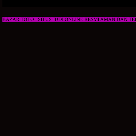
BAZAR TOTO - SITUS JUDI ONLINE RESMI AMAN DAN T