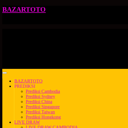
BAZARTOTO
SLOT GAMES, TOGEL LOTERY, LIVE CASINO
BAZARTOTO
PREDIKSI
Prediksi Cambodia
Prediksi Sydney
Prediksi China
Prediksi Singapore
Prediksi Taiwan
Prediksi Hongkong
LIVE DRAW
LIVE DRAW CAMBODIA