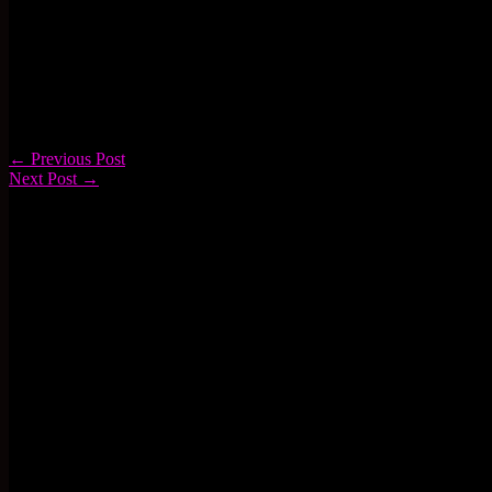
Prediksi Pasaran Selalu di Update Setiap Hari Setelah Keluaran dan j
kami untuk prediksi lainnya. Prediksi Cambodia – Prediksi Sydney –
Singapore – Prediksi China – Prediksi Taiwan
← Previous Post
Next Post →