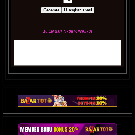
16 LN dari “[78][78][78][78]