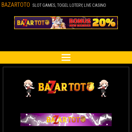
BAZARTOTO
SLOT GAMES, TOGEL LOTERY, LIVE CASINO