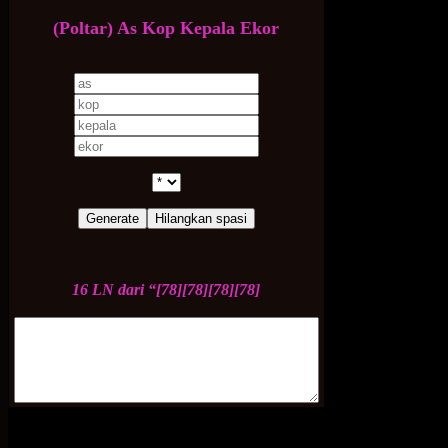
(Poltar) As Kop Kepala Ekor
16 LN dari “[78][78][78][78]