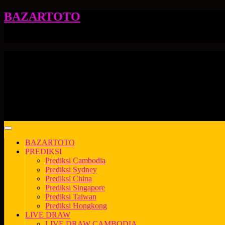
BAZARTOTO
SLOT GAMES, TOGEL LOTERY, LIVE CASINO
BAZARTOTO
PREDIKSI
Prediksi Cambodia
Prediksi Sydney
Prediksi China
Prediksi Singapore
Prediksi Taiwan
Prediksi Hongkong
LIVE DRAW
LIVE DRAW CAMBODIA