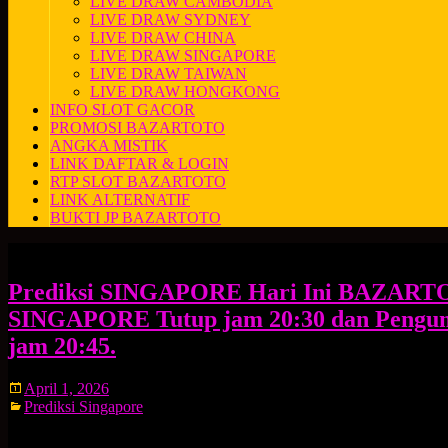
LIVE DRAW CAMBODIA
LIVE DRAW SYDNEY
LIVE DRAW CHINA
LIVE DRAW SINGAPORE
LIVE DRAW TAIWAN
LIVE DRAW HONGKONG
INFO SLOT GACOR
PROMOSI BAZARTOTO
ANGKA MISTIK
LINK DAFTAR & LOGIN
RTP SLOT BAZARTOTO
LINK ALTERNATIF
BUKTI JP BAZARTOTO
Prediksi SINGAPORE Hari Ini BAZARTO
SINGAPORE Tutup jam 20:30 dan Pengu
jam 20:45.
April 1, 2026
Prediksi Singapore