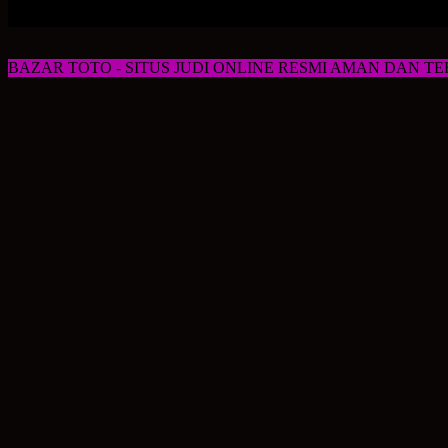
BAZAR TOTO - SITUS JUDI ONLINE RESMI AMAN DAN T