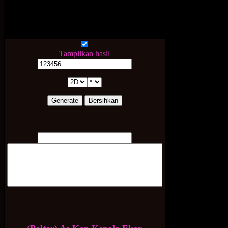
Generator B B F S
Tampilkan hasil