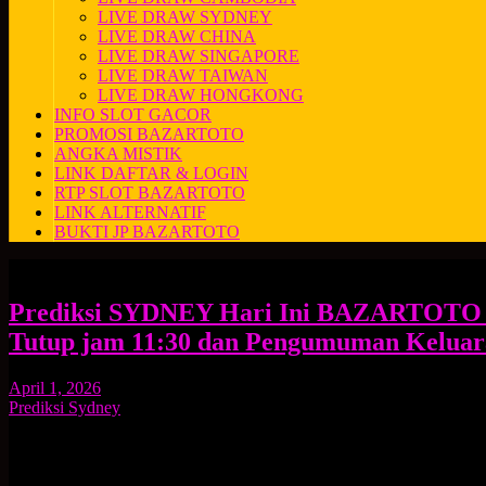
LIVE DRAW SYDNEY
LIVE DRAW CHINA
LIVE DRAW SINGAPORE
LIVE DRAW TAIWAN
LIVE DRAW HONGKONG
INFO SLOT GACOR
PROMOSI BAZARTOTO
ANGKA MISTIK
LINK DAFTAR & LOGIN
RTP SLOT BAZARTOTO
LINK ALTERNATIF
BUKTI JP BAZARTOTO
Prediksi SYDNEY Hari Ini BAZARTOTO
Tutup jam 11:30 dan Pengumuman Keluara
April 1, 2026
Prediksi Sydney