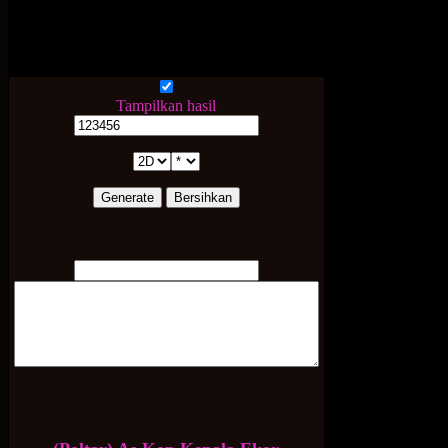
Generator B B F S
Tampilkan hasil