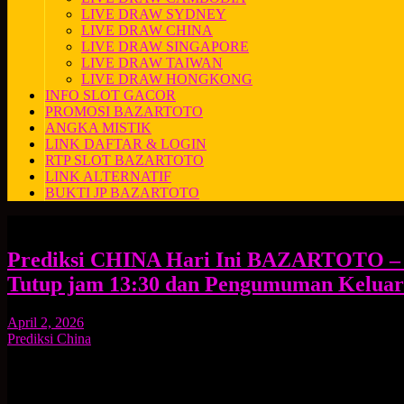
LIVE DRAW SYDNEY
LIVE DRAW CHINA
LIVE DRAW SINGAPORE
LIVE DRAW TAIWAN
LIVE DRAW HONGKONG
INFO SLOT GACOR
PROMOSI BAZARTOTO
ANGKA MISTIK
LINK DAFTAR & LOGIN
RTP SLOT BAZARTOTO
LINK ALTERNATIF
BUKTI JP BAZARTOTO
Prediksi CHINA Hari Ini BAZARTOTO –
Tutup jam 13:30 dan Pengumuman Keluar
April 2, 2026
Prediksi China