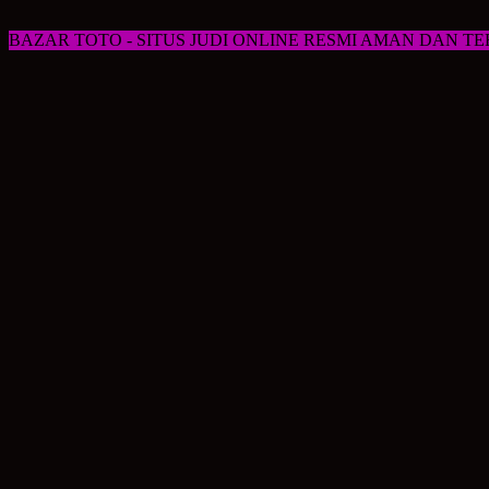
BAZAR TOTO - SITUS JUDI ONLINE RESMI AMAN DAN T