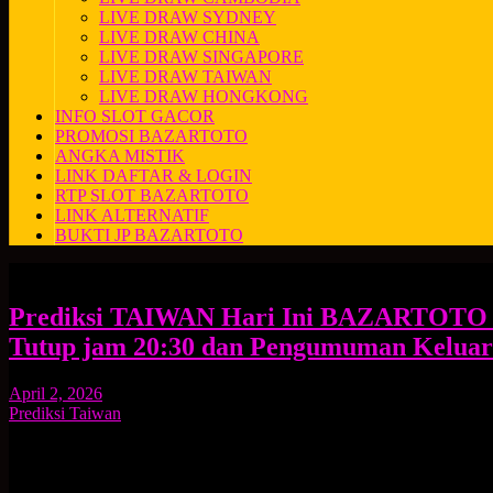
LIVE DRAW SYDNEY
LIVE DRAW CHINA
LIVE DRAW SINGAPORE
LIVE DRAW TAIWAN
LIVE DRAW HONGKONG
INFO SLOT GACOR
PROMOSI BAZARTOTO
ANGKA MISTIK
LINK DAFTAR & LOGIN
RTP SLOT BAZARTOTO
LINK ALTERNATIF
BUKTI JP BAZARTOTO
Prediksi TAIWAN Hari Ini BAZARTOTO 
Tutup jam 20:30 dan Pengumuman Keluar
April 2, 2026
Prediksi Taiwan