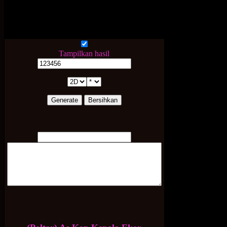
Generator B B F S
Tampilkan hasil