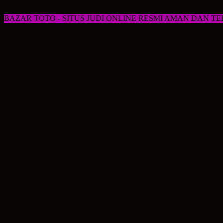
BAZAR TOTO - SITUS JUDI ONLINE RESMI AMAN DAN T