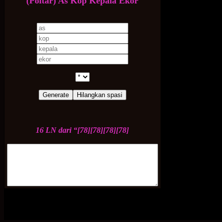
(Poltar) As Kop Kepala Ekor
16 LN dari “[78][78][78][78]