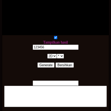
Generator B B F S
Tampilkan hasil