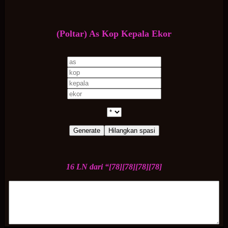
(Poltar) As Kop Kepala Ekor
16 LN dari “[78][78][78][78]