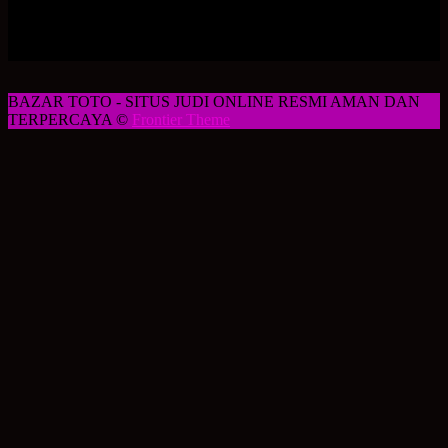
BAZAR TOTO - SITUS JUDI ONLINE RESMI AMAN DAN
TERPERCAYA ©
Frontier Theme