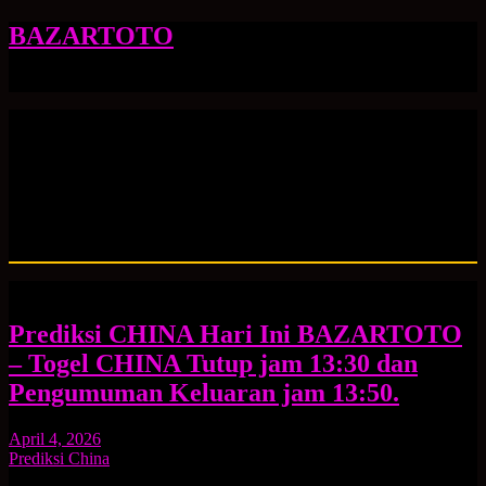
BAZARTOTO
SLOT GAMES, TOGEL LOTERY, LIVE CASINO
Prediksi CHINA Hari Ini BAZARTOTO
– Togel CHINA Tutup jam 13:30 dan
Pengumuman Keluaran jam 13:50.
April 4, 2026
Prediksi China