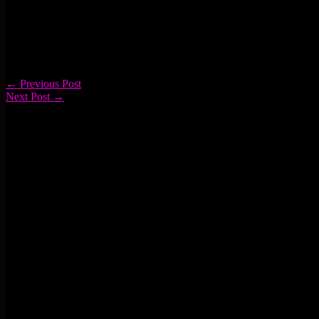
Prediksi Pasaran Selalu di Update Setiap Hari Setelah Keluaran dan j
kami untuk prediksi lainnya. Prediksi Cambodia – Prediksi Sydney –
Singapore – Prediksi China – Prediksi Taiwan
← Previous Post
Next Post →