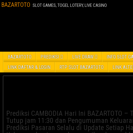
BAZARTOTO
SLOT GAMES, TOGEL LOTERY, LIVE CASINO
BAZARTOTO
PREDIKSI
LIVE DRAW
INFO SLOT G
LINK DAFTAR & LOGIN
RTP SLOT BAZARTOTO
LINK ALTE
Prediksi CAMBODIA Hari Ini BAZARTOTO –
Tutup jam 11:30 dan Pengumuman Keluaran
Prediksi Pasaran Selalu di Update Setiap Ha