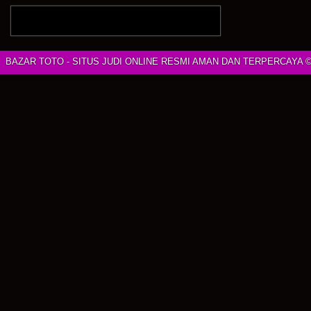
BAZAR TOTO - SITUS JUDI ONLINE RESMI AMAN DAN TERPERCAYA 