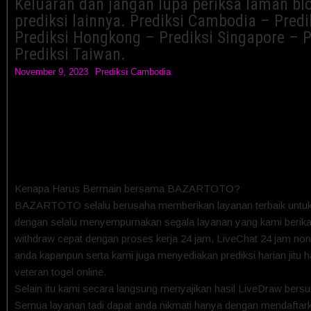
Keluaran dan jangan lupa periksa laman bl
prediksi lainnya. Prediksi Cambodia – Predi
Prediksi Hongkong – Prediksi Singapore – P
Prediksi Taiwan.
November 9, 2023
Prediksi Cambodia
Kenapa Harus Bermain bersama BAZARTOTO?
BAZARTOTO selalu berusaha memberikan layanan terbaik untuk 
dengan selalu menyempurnakan segala layanan yang kami berikan
withdraw cepat dengan proses kerja 24 jam, LiveChat 24 jam no
anda kapanpun serta kami juga menyediakan prediksi harian jitu h
veteran togel online.
Selain itu kami secara langsung menyajikan hasil LiveDraw bers
Semua layanan tadi dapat anda nikmati hanya dengan mendaftark