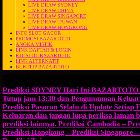
LIVE DRAW SYDNEY
LIVE DRAW CHINA
LIVE DRAW SINGAPORE
LIVE DRAW TAIWAN
LIVE DRAW HONGKONG
INFO SLOT GACOR
PROMOSI BAZARTOTO
ANGKA MISTIK
LINK DAFTAR & LOGIN
RTP SLOT BAZARTOTO
LINK ALTERNATIF
BUKTI JP BAZARTOTO
Prediksi SDYNEY Hari Ini BAZARTOTO
Tutup jam 13:30 dan Pengumuman Keluar
Prediksi Pasaran Selalu di Update Setiap 
Keluaran dan jangan lupa periksa laman 
prediksi lainnya. Prediksi Cambodia – Pre
Prediksi Hongkong – Prediksi Singapore –