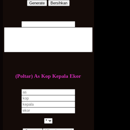
(Poltar) As Kop Kepala Ekor