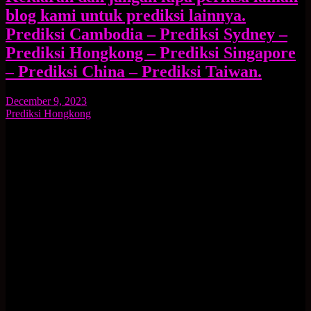
blog kami untuk prediksi lainnya.
Prediksi Cambodia – Prediksi Sydney –
Prediksi Hongkong – Prediksi Singapore
– Prediksi China – Prediksi Taiwan.
December 9, 2023
Prediksi Hongkong
Kenapa Harus Bermain bersama BAZARTOTO?
BAZARTOTO selalu berusaha memberikan layanan terbaik untuk
para pemain togel online dengan selalu menyempurnakan segala
layanan yang kami berikan seperti deposito dan withdraw cepat
dengan proses kerja 24 jam, LiveChat 24 jam non stop yang siap
membantu anda kapanpun serta kami juga menyediakan prediksi
harian jitu hasil racikan para master veteran togel online.
Selain itu kami secara langsung menyajikan hasil LiveDraw
bersumber dari pasaran resmi. Semua layanan tadi dapat anda
nikmati hanya dengan mendaftarkan diri anda dengan mengisi form
pendaftaran pada halaman pendaftaran yang kami siapkan.