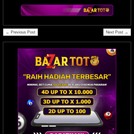
← Previous Post
Next Post →