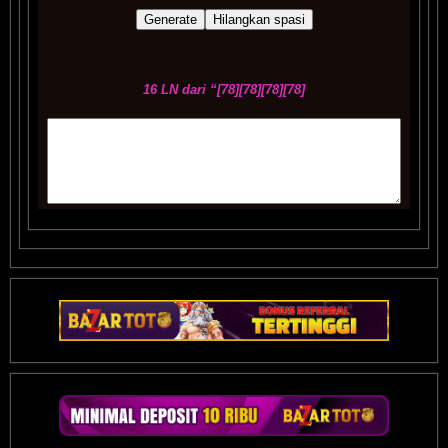
16 LN dari “[78][78][78][78]