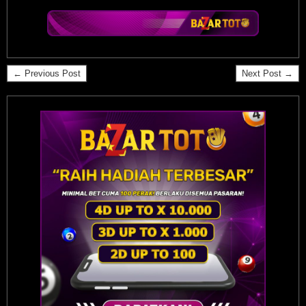
← Previous Post
Next Post →