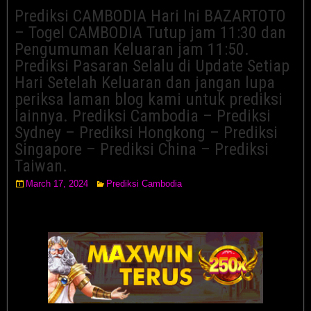
Prediksi CAMBODIA Hari Ini BAZARTOTO
– Togel CAMBODIA Tutup jam 11:30 dan
Pengumuman Keluaran jam 11:50.
Prediksi Pasaran Selalu di Update Setiap
Hari Setelah Keluaran dan jangan lupa
periksa laman blog kami untuk prediksi
lainnya. Prediksi Cambodia – Prediksi
Sydney – Prediksi Hongkong – Prediksi
Singapore – Prediksi China – Prediksi
Taiwan.
March 17, 2024
Prediksi Cambodia