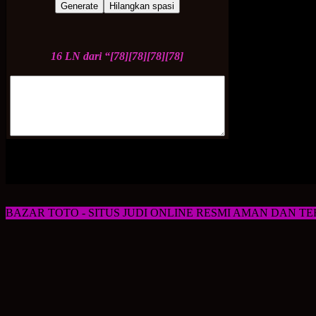
16 LN dari “[78][78][78][78]
BAZAR TOTO - SITUS JUDI ONLINE RESMI AMAN DAN T