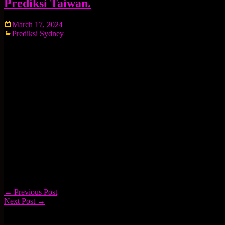
Prediksi Taiwan.
March 17, 2024
Prediksi Sydney
Kenapa Harus Bermain bersama BAZARTOTO?
BAZARTOTO selalu berusaha memberikan layanan terbaik untuk par
selalu menyempurnakan segala layanan yang kami berikan seperti dep
dengan proses kerja 24 jam, LiveChat 24 jam non stop yang siap me
kami juga menyediakan prediksi harian jitu hasil racikan para master v
Selain itu kami secara langsung menyajikan hasil LiveDraw bersumbe
layanan tadi dapat anda nikmati hanya dengan mendaftarkan diri and
pendaftaran pada halaman pendaftaran yang kami siapkan. BAZAR
macam promosi menarik yang pasti tidak mungkin anda lewatkan.
JP berapapun pasti di bayar lunas tanpa potongan apapun.
← Previous Post
Next Post →