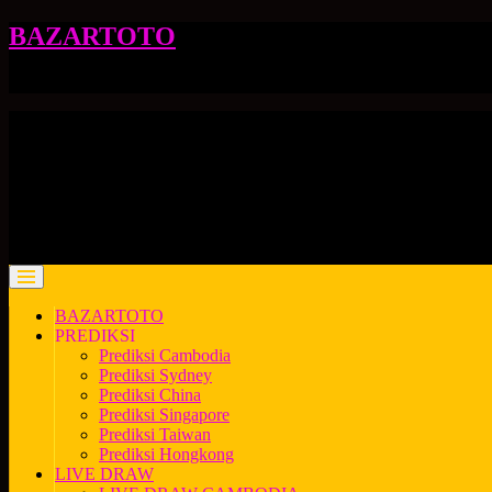
BAZARTOTO
SLOT GAMES, TOGEL LOTERY, LIVE CASINO
BAZARTOTO
PREDIKSI
Prediksi Cambodia
Prediksi Sydney
Prediksi China
Prediksi Singapore
Prediksi Taiwan
Prediksi Hongkong
LIVE DRAW