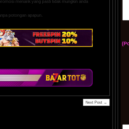
omosi menarik yang pasti tidak mungkin anda
tanpa potongan apapun.
(P
Next Post →