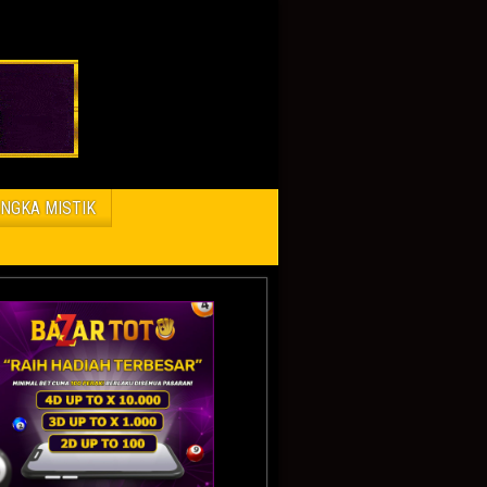
NGKA MISTIK