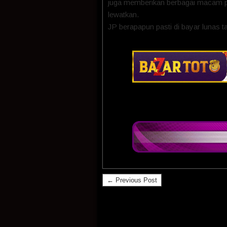
juga memberikan berbagai macam pr
lewatkan.
JP berapapun pasti di bayar lunas 
← Previous Post