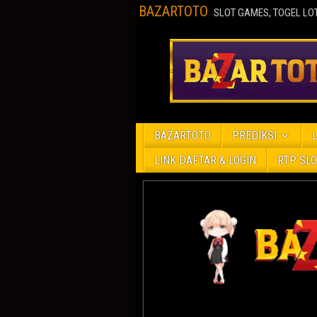
BAZARTOTO
SLOT GAMES, TOGEL LOT
BAZARTOTO
PREDIKSI
LINK DAFTAR & LOGIN
RTP SL