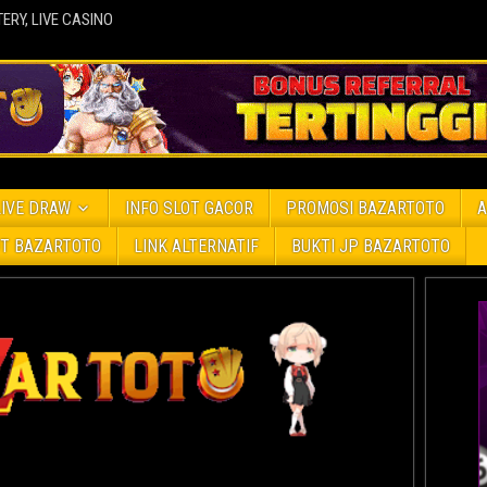
ERY, LIVE CASINO
LIVE DRAW
INFO SLOT GACOR
PROMOSI BAZARTOTO
A
OT BAZARTOTO
LINK ALTERNATIF
BUKTI JP BAZARTOTO