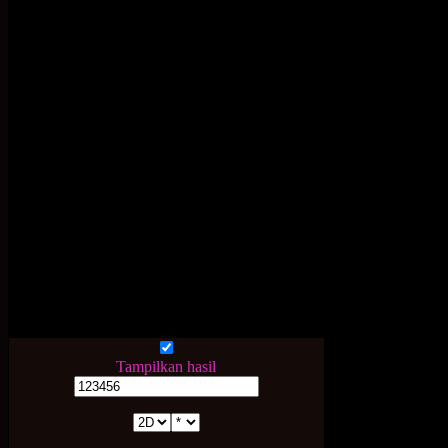
Generator B B F S
Tampilkan hasil