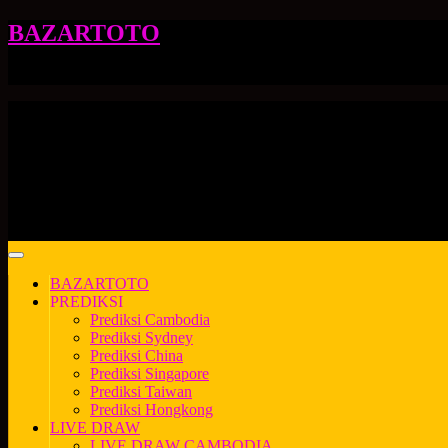
BAZARTOTO
SLOT GAMES, TOGEL LOTERY, LIVE CASINO
BAZARTOTO
PREDIKSI
Prediksi Cambodia
Prediksi Sydney
Prediksi China
Prediksi Singapore
Prediksi Taiwan
Prediksi Hongkong
LIVE DRAW
LIVE DRAW CAMBODIA