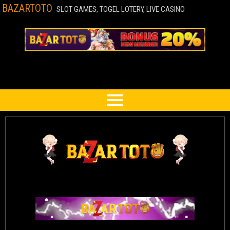
BAZARTOTO
SLOT GAMES, TOGEL LOTERY, LIVE CASINO