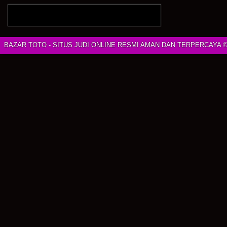
BAZAR TOTO - SITUS JUDI ONLINE RESMI AMAN DAN TERPERCAYA 