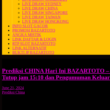
LIVE DRAW SYDNEY
LIVE DRAW CHINA
LIVE DRAW SINGAPORE
LIVE DRAW TAIWAN
LIVE DRAW HONGKONG
INFO SLOT GACOR
PROMOSI BAZARTOTO
ANGKA MISTIK
LINK DAFTAR & LOGIN
RTP SLOT BAZARTOTO
LINK ALTERNATIF
BUKTI JP BAZARTOTO
Prediksi CHINA Hari Ini BAZARTOTO –
Tutup jam 15:10 dan Pengumuman Keluar
June 21, 2024
Prediksi China