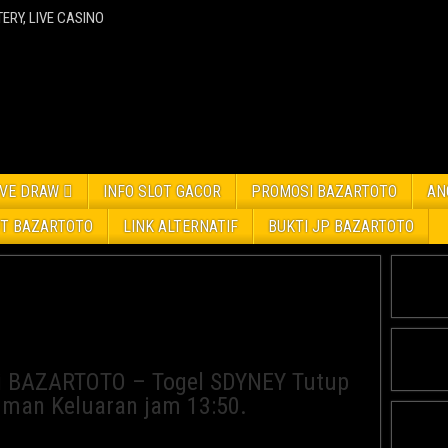
ERY, LIVE CASINO
IVE DRAW
INFO SLOT GACOR
PROMOSI BAZARTOTO
AN
OT BAZARTOTO
LINK ALTERNATIF
BUKTI JP BAZARTOTO
ni BAZARTOTO – Togel SDYNEY Tutup
man Keluaran jam 13:50.