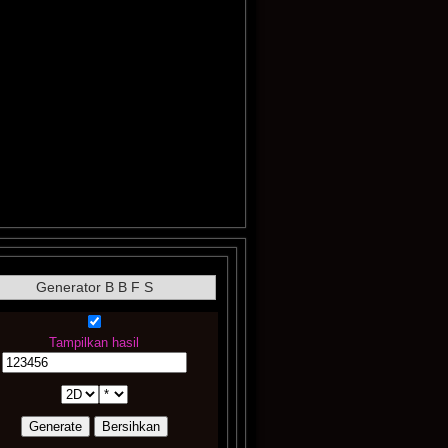
Generator B B F S
Tampilkan hasil