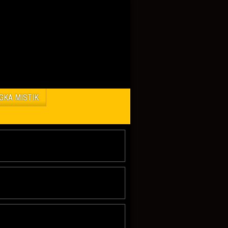
GKA MISTIK