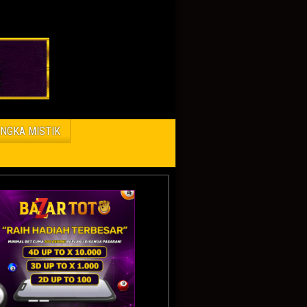
NGKA MISTIK