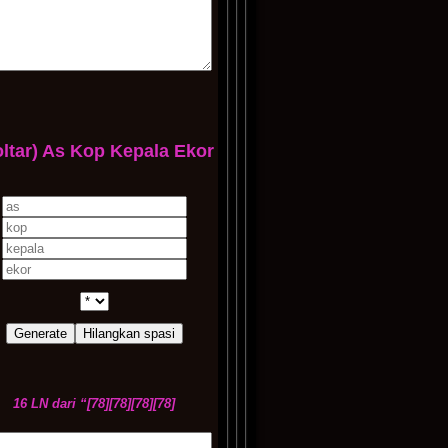
oltar) As Kop Kepala Ekor
16 LN dari “[78][78][78][78]