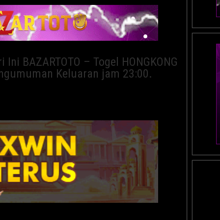
ri Ini BAZARTOTO – Togel HONGKONG
engumuman Keluaran jam 23:00.