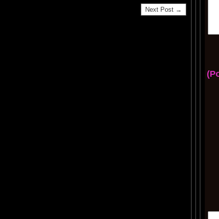
Next Post →
(P