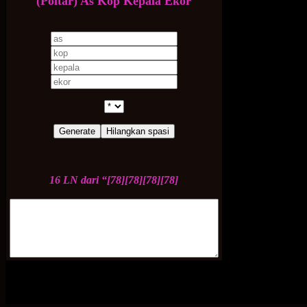
(Poltar) As Kop Kepala Ekor
16 LN dari “[78][78][78][78]