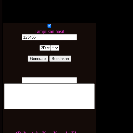
Generator B B F S
Tampilkan hasil