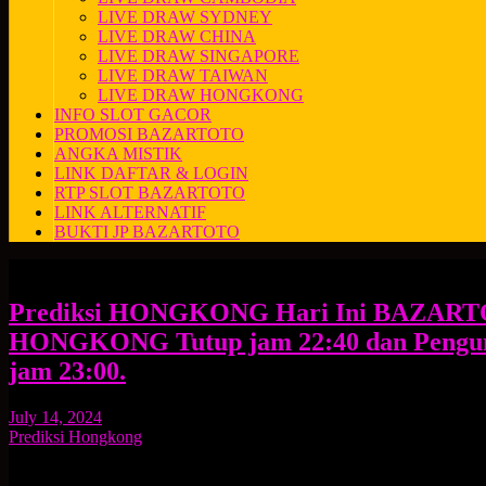
LIVE DRAW SYDNEY
LIVE DRAW CHINA
LIVE DRAW SINGAPORE
LIVE DRAW TAIWAN
LIVE DRAW HONGKONG
INFO SLOT GACOR
PROMOSI BAZARTOTO
ANGKA MISTIK
LINK DAFTAR & LOGIN
RTP SLOT BAZARTOTO
LINK ALTERNATIF
BUKTI JP BAZARTOTO
Prediksi HONGKONG Hari Ini BAZARTO
HONGKONG Tutup jam 22:40 dan Pengu
jam 23:00.
July 14, 2024
Prediksi Hongkong