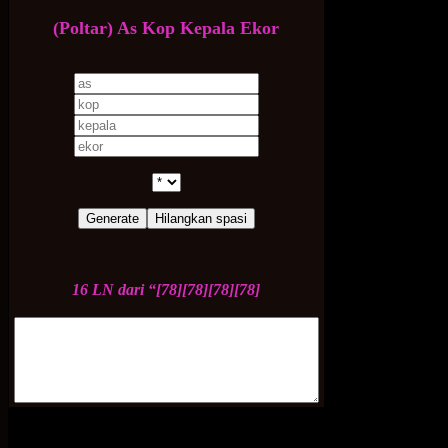
(Poltar) As Kop Kepala Ekor
16 LN dari “[78][78][78][78]