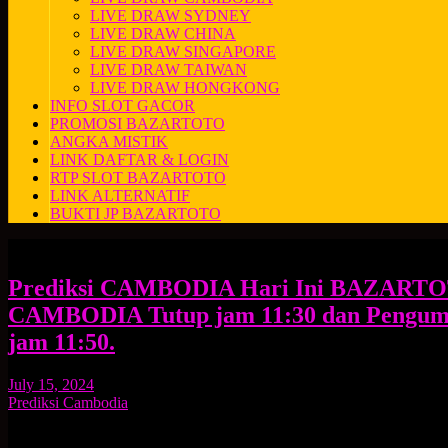
LIVE DRAW SYDNEY
LIVE DRAW CHINA
LIVE DRAW SINGAPORE
LIVE DRAW TAIWAN
LIVE DRAW HONGKONG
INFO SLOT GACOR
PROMOSI BAZARTOTO
ANGKA MISTIK
LINK DAFTAR & LOGIN
RTP SLOT BAZARTOTO
LINK ALTERNATIF
BUKTI JP BAZARTOTO
Prediksi CAMBODIA Hari Ini BAZARTO
CAMBODIA Tutup jam 11:30 dan Pengu
jam 11:50.
July 15, 2024
Prediksi Cambodia