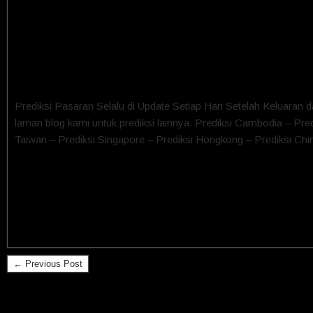
Prediksi Pasaran Selalu di Update Setiap Hari Setelah Keluaran d
laman blog kami untuk prediksi lainnya. Prediksi Cambodia – Pre
Taiwan – Prediksi Singapore – Prediksi Hongkong – Prediksi Chin
← Previous Post