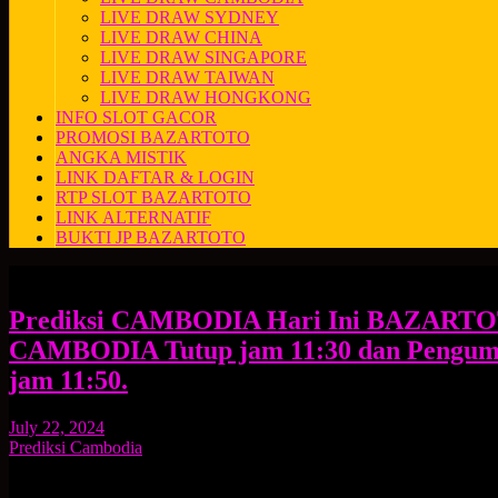
LIVE DRAW SYDNEY
LIVE DRAW CHINA
LIVE DRAW SINGAPORE
LIVE DRAW TAIWAN
LIVE DRAW HONGKONG
INFO SLOT GACOR
PROMOSI BAZARTOTO
ANGKA MISTIK
LINK DAFTAR & LOGIN
RTP SLOT BAZARTOTO
LINK ALTERNATIF
BUKTI JP BAZARTOTO
Prediksi CAMBODIA Hari Ini BAZARTO
CAMBODIA Tutup jam 11:30 dan Pengu
jam 11:50.
July 22, 2024
Prediksi Cambodia