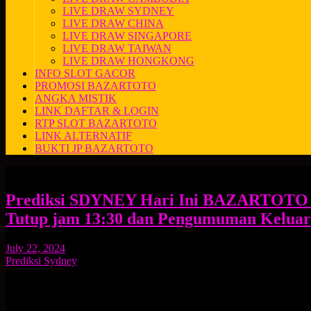
LIVE DRAW SYDNEY
LIVE DRAW CHINA
LIVE DRAW SINGAPORE
LIVE DRAW TAIWAN
LIVE DRAW HONGKONG
INFO SLOT GACOR
PROMOSI BAZARTOTO
ANGKA MISTIK
LINK DAFTAR & LOGIN
RTP SLOT BAZARTOTO
LINK ALTERNATIF
BUKTI JP BAZARTOTO
Prediksi SDYNEY Hari Ini BAZARTOTO
Tutup jam 13:30 dan Pengumuman Keluar
July 22, 2024
Prediksi Sydney