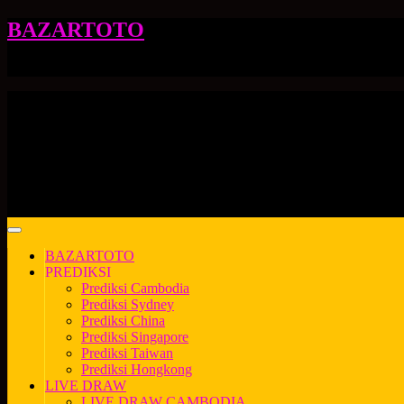
BAZARTOTO
SLOT GAMES, TOGEL LOTERY, LIVE CASINO
BAZARTOTO
PREDIKSI
Prediksi Cambodia
Prediksi Sydney
Prediksi China
Prediksi Singapore
Prediksi Taiwan
Prediksi Hongkong
LIVE DRAW
LIVE DRAW CAMBODIA