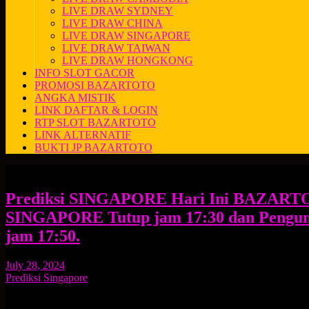
LIVE DRAW SYDNEY
LIVE DRAW CHINA
LIVE DRAW SINGAPORE
LIVE DRAW TAIWAN
LIVE DRAW HONGKONG
INFO SLOT GACOR
PROMOSI BAZARTOTO
ANGKA MISTIK
LINK DAFTAR & LOGIN
RTP SLOT BAZARTOTO
LINK ALTERNATIF
BUKTI JP BAZARTOTO
Prediksi SINGAPORE Hari Ini BAZARTO
SINGAPORE Tutup jam 17:30 dan Pengu
jam 17:50.
July 28, 2024
Prediksi Singapore