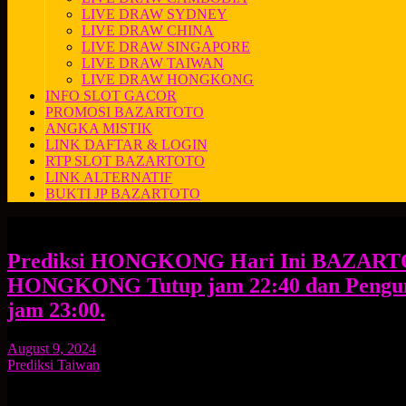
LIVE DRAW SYDNEY
LIVE DRAW CHINA
LIVE DRAW SINGAPORE
LIVE DRAW TAIWAN
LIVE DRAW HONGKONG
INFO SLOT GACOR
PROMOSI BAZARTOTO
ANGKA MISTIK
LINK DAFTAR & LOGIN
RTP SLOT BAZARTOTO
LINK ALTERNATIF
BUKTI JP BAZARTOTO
Prediksi HONGKONG Hari Ini BAZARTO
HONGKONG Tutup jam 22:40 dan Pengu
jam 23:00.
August 9, 2024
Prediksi Taiwan