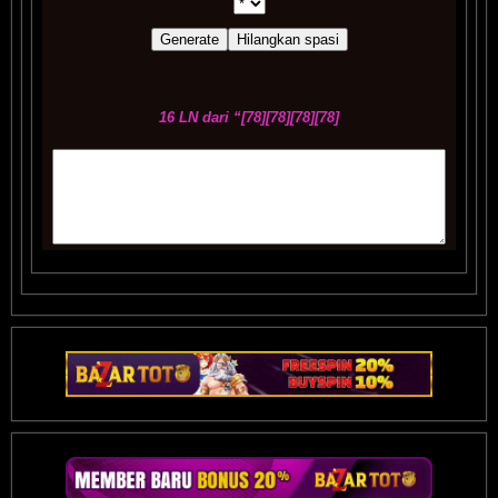
16 LN dari “[78][78][78][78]