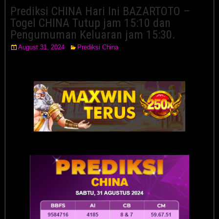
Prediksi CHINA Hari Ini BAZARTOTO –
Togel CHINA Tutup jam 15:10 dan
Pengumuman Keluaran jam 15:30.
August 31, 2024
Prediksi China