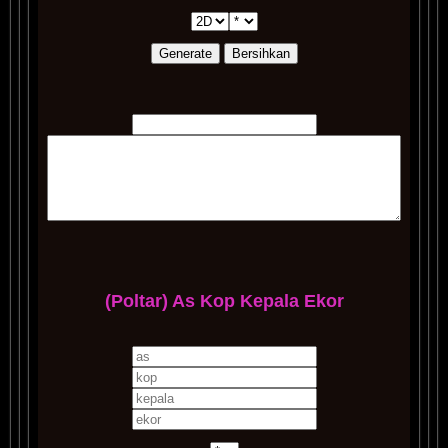
(Poltar) As Kop Kepala Ekor