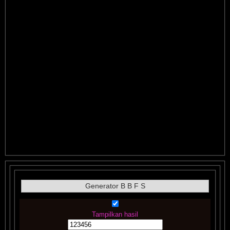
Generator B B F S
Tampilkan hasil