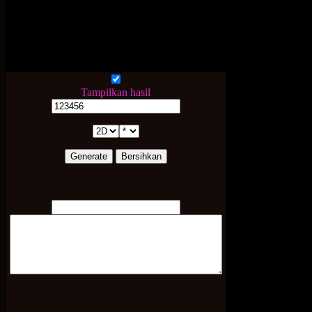
Generator B B F S
Tampilkan hasil