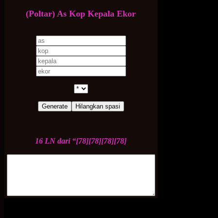
(Poltar) As Kop Kepala Ekor
16 LN dari “[78][78][78][78]