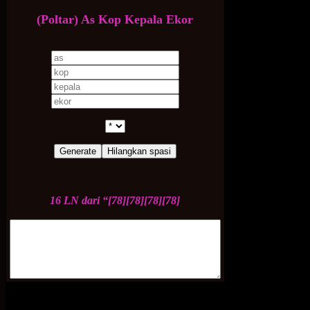
(Poltar) As Kop Kepala Ekor
16 LN dari “[78][78][78][78]