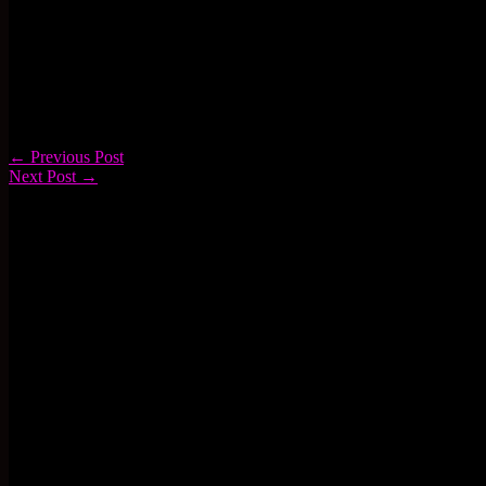
Prediksi Pasaran Selalu di Update Setiap Hari Setelah Keluaran dan j
kami untuk prediksi lainnya. Prediksi Cambodia – Prediksi Sydney –
Singapore – Prediksi China – Prediksi Taiwan.
← Previous Post
Next Post →