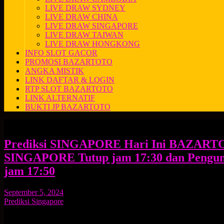
LIVE DRAW SYDNEY
LIVE DRAW CHINA
LIVE DRAW SINGAPORE
LIVE DRAW TAIWAN
LIVE DRAW HONGKONG
INFO SLOT GACOR
PROMOSI BAZARTOTO
ANGKA MISTIK
LINK DAFTAR & LOGIN
RTP SLOT BAZARTOTO
LINK ALTERNATIF
BUKTI JP BAZARTOTO
Prediksi SINGAPORE Hari Ini BAZARTO
SINGAPORE Tutup jam 17:30 dan Pengu
jam 17:50
September 5, 2024
Prediksi Singapore