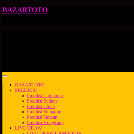
BAZARTOTO
SLOT GAMES, TOGEL LOTERY, LIVE CASINO
BAZARTOTO
PREDIKSI
Prediksi Cambodia
Prediksi Sydney
Prediksi China
Prediksi Singapore
Prediksi Taiwan
Prediksi Hongkong
LIVE DRAW
LIVE DRAW CAMBODIA