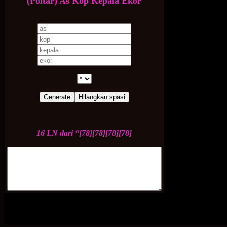
(Poltar) As Kop Kepala Ekor
16 LN dari “[78][78][78][78]