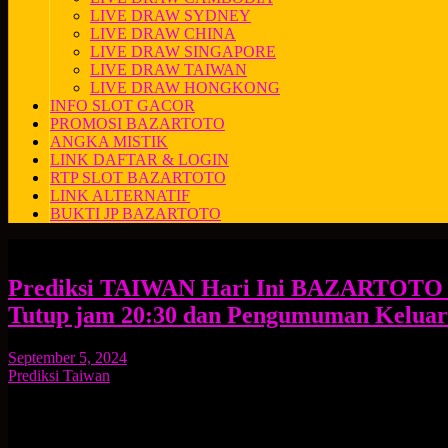
LIVE DRAW SYDNEY
LIVE DRAW CHINA
LIVE DRAW SINGAPORE
LIVE DRAW TAIWAN
LIVE DRAW HONGKONG
INFO SLOT GACOR
PROMOSI BAZARTOTO
ANGKA MISTIK
LINK DAFTAR & LOGIN
RTP SLOT BAZARTOTO
LINK ALTERNATIF
BUKTI JP BAZARTOTO
Prediksi TAIWAN Hari Ini BAZARTOTO 
Tutup jam 20:30 dan Pengumuman Keluar
September 5, 2024
Prediksi Taiwan