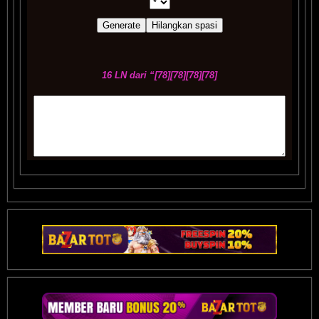
16 LN dari “[78][78][78][78]