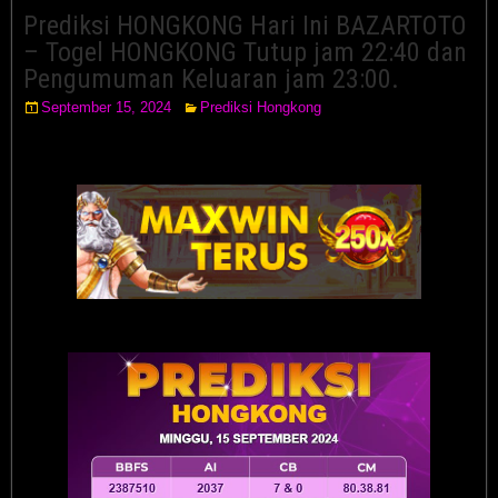
Prediksi HONGKONG Hari Ini BAZARTOTO
– Togel HONGKONG Tutup jam 22:40 dan
Pengumuman Keluaran jam 23:00.
September 15, 2024
Prediksi Hongkong