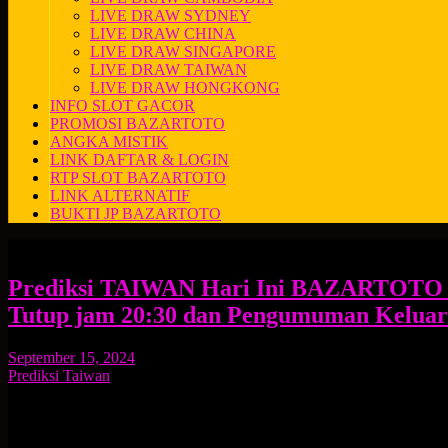
LIVE DRAW SYDNEY
LIVE DRAW CHINA
LIVE DRAW SINGAPORE
LIVE DRAW TAIWAN
LIVE DRAW HONGKONG
INFO SLOT GACOR
PROMOSI BAZARTOTO
ANGKA MISTIK
LINK DAFTAR & LOGIN
RTP SLOT BAZARTOTO
LINK ALTERNATIF
BUKTI JP BAZARTOTO
Prediksi TAIWAN Hari Ini BAZARTOTO 
Tutup jam 20:30 dan Pengumuman Keluar
September 15, 2024
Prediksi Taiwan