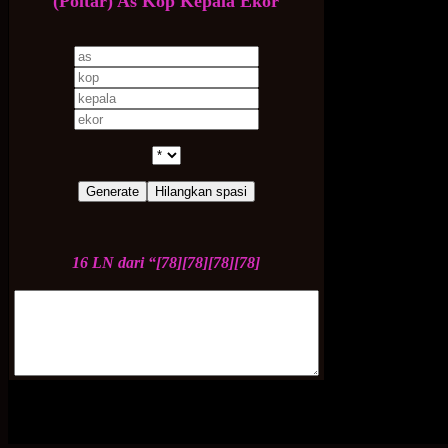
(Poltar) As Kop Kepala Ekor
16 LN dari “[78][78][78][78]