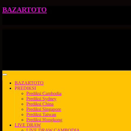
BAZARTOTO
SLOT GAMES, TOGEL LOTERY, LIVE CASINO
BAZARTOTO
PREDIKSI
Prediksi Cambodia
Prediksi Sydney
Prediksi China
Prediksi Singapore
Prediksi Taiwan
Prediksi Hongkong
LIVE DRAW
LIVE DRAW CAMBODIA