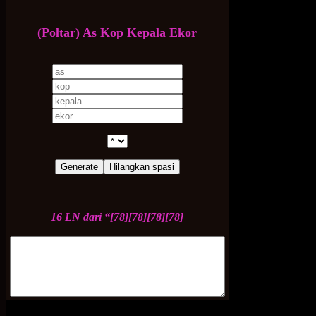
(Poltar) As Kop Kepala Ekor
16 LN dari “[78][78][78][78]