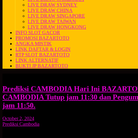
LIVE DRAW SYDNEY
LIVE DRAW CHINA
LIVE DRAW SINGAPORE
LIVE DRAW TAIWAN
LIVE DRAW HONGKONG
INFO SLOT GACOR
PROMOSI BAZARTOTO
ANGKA MISTIK
LINK DAFTAR & LOGIN
RTP SLOT BAZARTOTO
LINK ALTERNATIF
BUKTI JP BAZARTOTO
Prediksi CAMBODIA Hari Ini BAZARTO
CAMBODIA Tutup jam 11:30 dan Pengu
jam 11:50.
October 2, 2024
Prediksi Cambodia