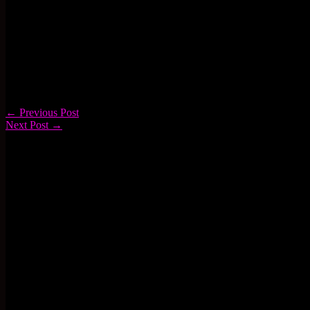
Prediksi Pasaran Selalu di Update Setiap Hari Setelah Keluaran dan j
kami untuk prediksi lainnya. Prediksi Cambodia – Prediksi Sydney –
Singapore – Prediksi China – Prediksi Taiwan.
← Previous Post
Next Post →