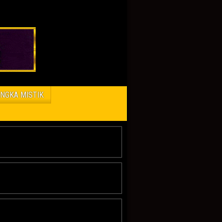
NGKA MISTIK