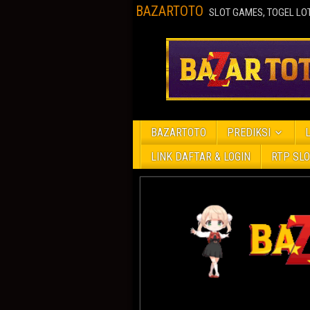
BAZARTOTO
SLOT GAMES, TOGEL LOT
BAZARTOTO
PREDIKSI
LINK DAFTAR & LOGIN
RTP SL