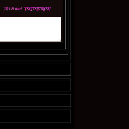
16 LN dari “[78][78][78][78]