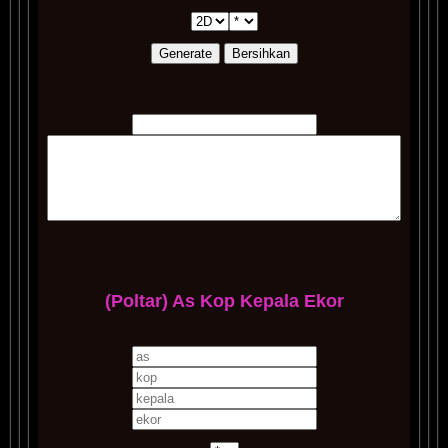
(Poltar) As Kop Kepala Ekor