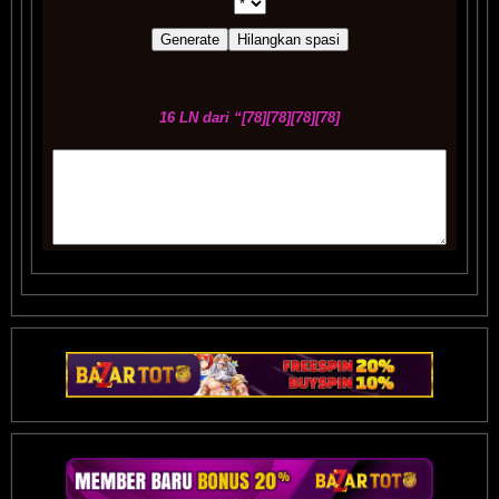
16 LN dari “[78][78][78][78]