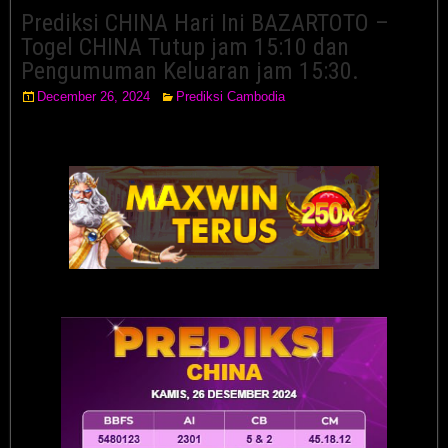
Prediksi CHINA Hari Ini BAZARTOTO –
Togel CHINA Tutup jam 15:10 dan
Pengumuman Keluaran jam 15:30.
December 26, 2024
Prediksi Cambodia