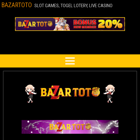
BAZARTOTO
SLOT GAMES, TOGEL LOTERY, LIVE CASINO