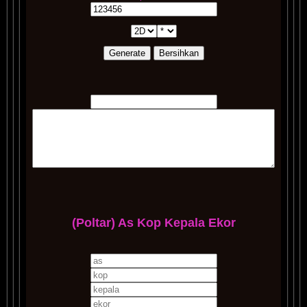
(Poltar) As Kop Kepala Ekor