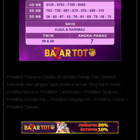
Prediksi Pasaran Selalu di Update Setiap Hari Setelah
Keluaran dan jangan lupa periksa laman blog kami untuk
prediksi lainnya. Prediksi Cambodia – Prediksi Sydney –
Prediksi Hongkong – Prediksi Singapore – Prediksi China –
Prediksi Taiwan.