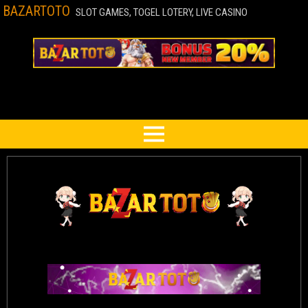
BAZARTOTO
SLOT GAMES, TOGEL LOTERY, LIVE CASINO