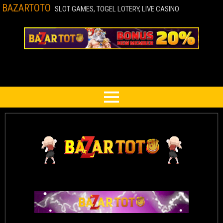
BAZARTOTO
SLOT GAMES, TOGEL LOTERY, LIVE CASINO