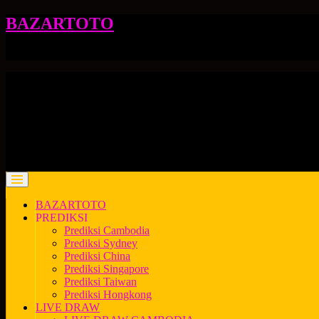
BAZARTOTO
SLOT GAMES, TOGEL LOTERY, LIVE CASINO
BAZARTOTO
PREDIKSI
Prediksi Cambodia
Prediksi Sydney
Prediksi China
Prediksi Singapore
Prediksi Taiwan
Prediksi Hongkong
LIVE DRAW