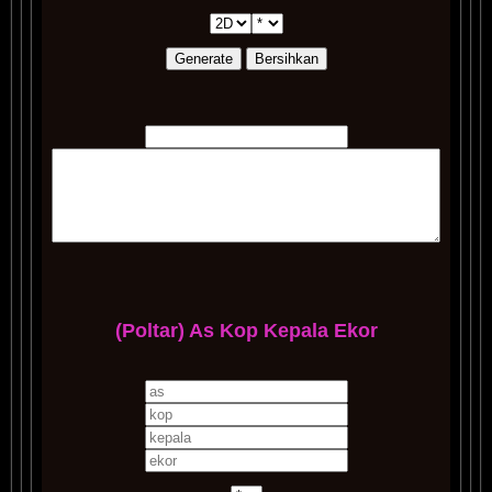
(Poltar) As Kop Kepala Ekor