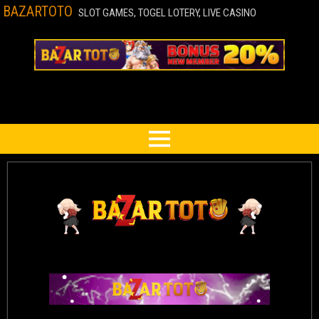
BAZARTOTO
SLOT GAMES, TOGEL LOTERY, LIVE CASINO