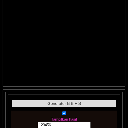
Generator B B F S
Tampilkan hasil