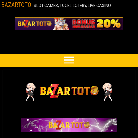
BAZARTOTO
SLOT GAMES, TOGEL LOTERY, LIVE CASINO