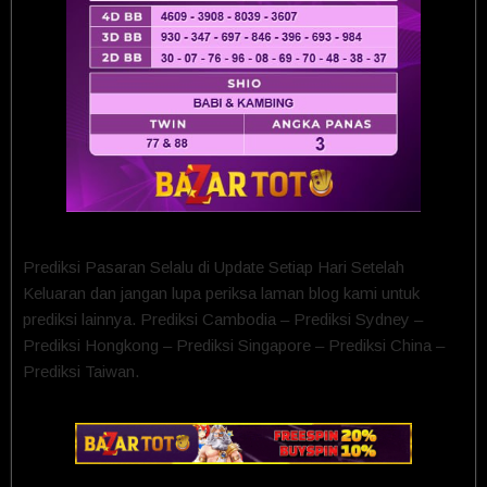
Prediksi Pasaran Selalu di Update Setiap Hari Setelah
Keluaran dan jangan lupa periksa laman blog kami untuk
prediksi lainnya. Prediksi Cambodia – Prediksi Sydney –
Prediksi Hongkong – Prediksi Singapore – Prediksi China –
Prediksi Taiwan.