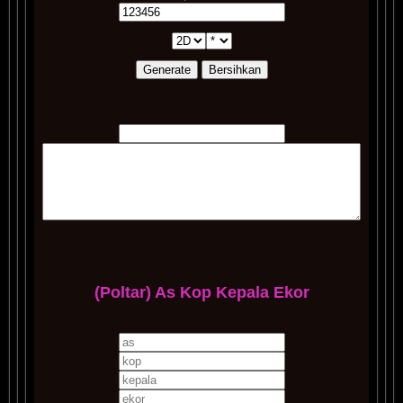
(Poltar) As Kop Kepala Ekor