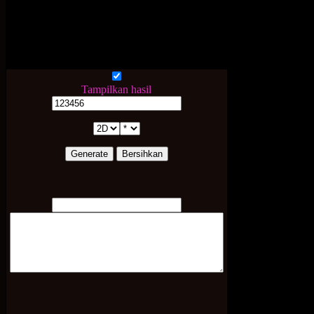
Generator B B F S
Tampilkan hasil