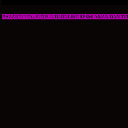
BAZAR TOTO - SITUS JUDI ONLINE RESMI AMAN DAN T