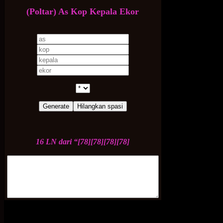
(Poltar) As Kop Kepala Ekor
16 LN dari “[78][78][78][78]