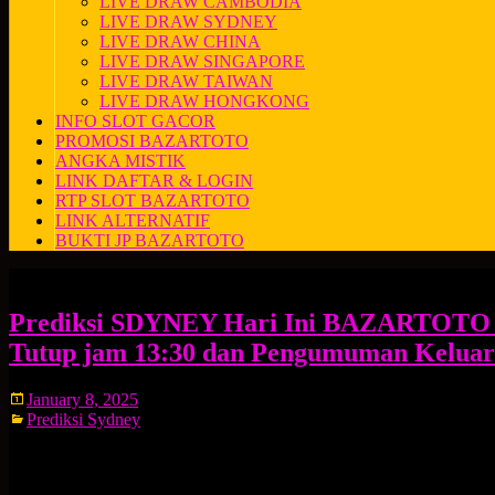
LIVE DRAW CAMBODIA
LIVE DRAW SYDNEY
LIVE DRAW CHINA
LIVE DRAW SINGAPORE
LIVE DRAW TAIWAN
LIVE DRAW HONGKONG
INFO SLOT GACOR
PROMOSI BAZARTOTO
ANGKA MISTIK
LINK DAFTAR & LOGIN
RTP SLOT BAZARTOTO
LINK ALTERNATIF
BUKTI JP BAZARTOTO
Prediksi SDYNEY Hari Ini BAZARTOTO
Tutup jam 13:30 dan Pengumuman Keluar
January 8, 2025
Prediksi Sydney